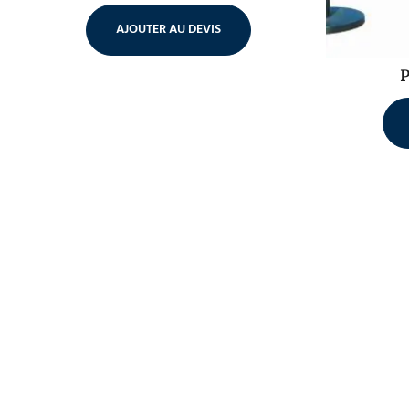
AJOUTER AU DEVIS
P
Chapiteaux
Mobilier
& tentes
Tables, chaises, et 
encore pour votre