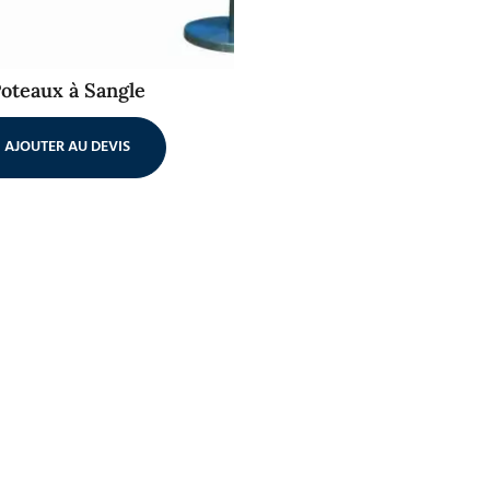
oteaux à Sangle
AJOUTER AU DEVIS
Accessoires
Décora
plus
Les petits détails qui
Pour une a
font la différence
unique et