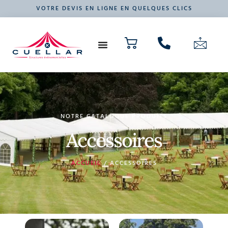
VOTRE DEVIS EN LIGNE EN QUELQUES CLICS
NOS PRODUITS
VOTRE ÉVÉNEMENT
NOTRE CATALOGUE PRODUITS
Accessoires
ACCUEIL
/ ACCESSOIRES