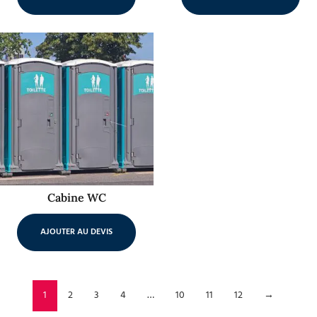
Cabine WC
AJOUTER AU DEVIS
1
2
3
4
…
10
11
12
→