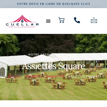
VOTRE DEVIS EN LIGNE EN QUELQUES CLICS
NOS PRODUITS
VOTRE ÉVÉNEMENT
NOTRE CATALOGUE PRODUITS
Assiettes Square
ACCUEIL
/
VAISSELLE
/
ASSIETTES
/ ASSIETTES SQUARE