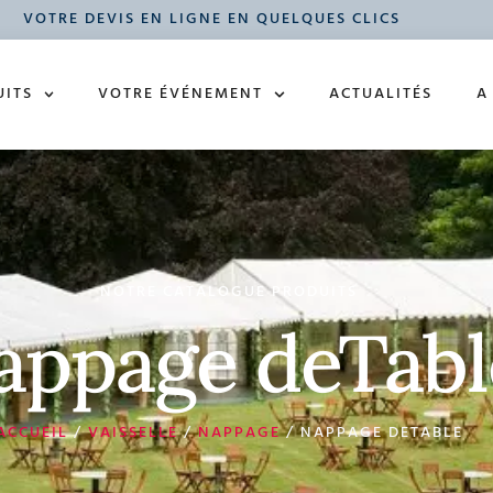
VOTRE DEVIS EN LIGNE EN QUELQUES CLICS
UITS
VOTRE ÉVÉNEMENT
ACTUALITÉS
A
NOTRE CATALOGUE PRODUITS
appage deTabl
ACCUEIL
/
VAISSELLE
/
NAPPAGE
/ NAPPAGE DETABLE