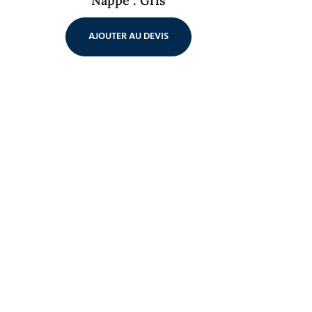
Nappe : Gris
AJOUTER AU DEVIS
Chapiteaux
Mobilier
& tentes
Tables, chaises, et 