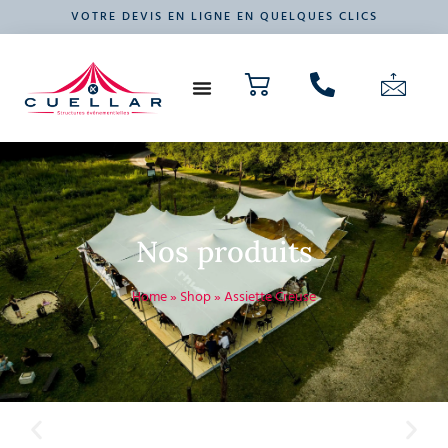
VOTRE DEVIS EN LIGNE EN QUELQUES CLICS
NOS PRODUITS
VOTRE ÉVÉNEMENT
Nos produits
Home
»
Shop
»
Assiette Creuse