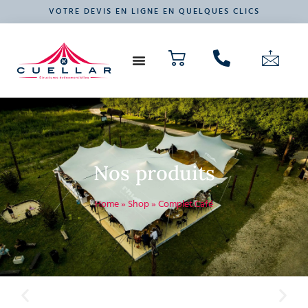
VOTRE DEVIS EN LIGNE EN QUELQUES CLICS
NOS PRODUITS
VOTRE ÉVÉNEMENT
Nos produits
Home
»
Shop
»
Complet Café