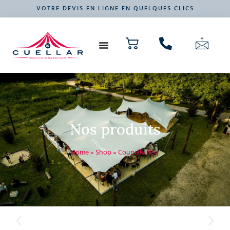
VOTRE DEVIS EN LIGNE EN QUELQUES CLICS
NOS PRODUITS
VOTRE ÉVÉNEMENT
Nos produits
Home
»
Shop
»
Coupelle Noir