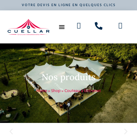
VOTRE DEVIS EN LIGNE EN QUELQUES CLICS
NOS PRODUITS
VOTRE ÉVÉNEMENT
Nos produits
Home
»
Shop
»
Couteau à Entremet