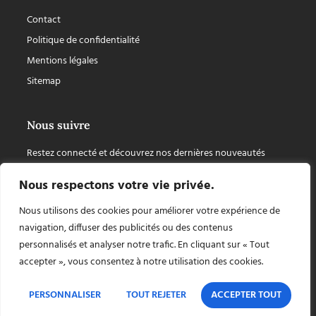
Contact
Politique de confidentialité
Mentions légales
Sitemap
Nous suivre
Restez connecté et découvrez nos dernières nouveautés
Nous respectons votre vie privée.
Nous utilisons des cookies pour améliorer votre expérience de
navigation, diffuser des publicités ou des contenus
personnalisés et analyser notre trafic. En cliquant sur « Tout
accepter », vous consentez à notre utilisation des cookies.
PERSONNALISER
TOUT REJETER
ACCEPTER TOUT
Copyright © 2026 Chapiteaux Cuellar, tout droit réservé, site internet créé par
AZApp