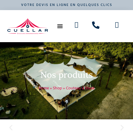
VOTRE DEVIS EN LIGNE EN QUELQUES CLICS
NOS PRODUITS
VOTRE ÉVÉNEMENT
Nos produits
Home
»
Shop
»
Couteau à Steak