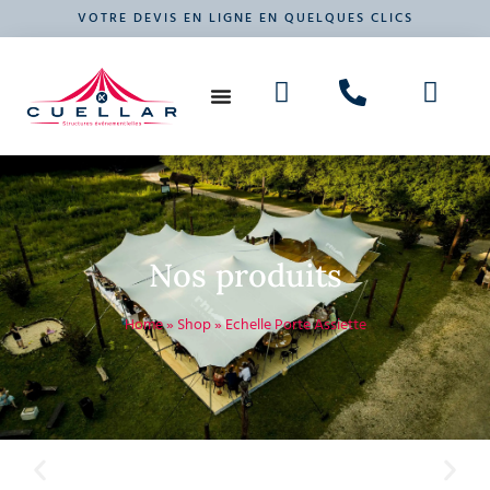
VOTRE DEVIS EN LIGNE EN QUELQUES CLICS
NOS PRODUITS
VOTRE ÉVÉNEMENT
Nos produits
Home
»
Shop
»
Echelle Porte Assiette