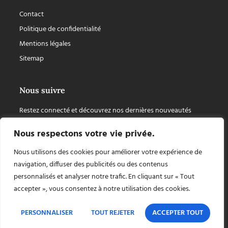
Contact
Politique de confidentialité
Mentions légales
Sitemap
Nous suivre
Restez connecté et découvrez nos dernières nouveautés
Nous respectons votre vie privée.
Nous utilisons des cookies pour améliorer votre expérience de
navigation, diffuser des publicités ou des contenus
personnalisés et analyser notre trafic. En cliquant sur « Tout
accepter », vous consentez à notre utilisation des cookies.
PERSONNALISER
TOUT REJETER
ACCEPTER TOUT
Copyright © 2026 Chapiteaux Cuellar, tout droit réservé, site internet créé par
AZApp