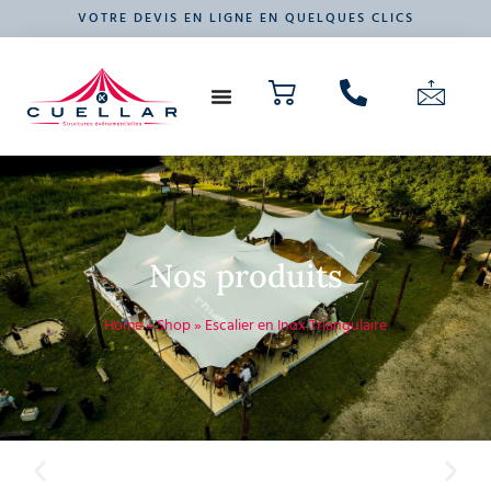
VOTRE DEVIS EN LIGNE EN QUELQUES CLICS
NOS PRODUITS
VOTRE ÉVÉNEMENT
Nos produits
Home
»
Shop
»
Escalier en Inox Triangulaire