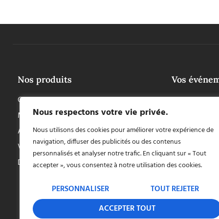
Nos produits
Vos événe
Chapiteaux & tentes
Mariages
Nous respectons votre vie privée.
Mobilier
Réceptions
Nous utilisons des cookies pour améliorer votre expérience de
Accessoires
Événements sp
navigation, diffuser des publicités ou des contenus
Vaisselle
Concerts & sp
personnalisés et analyser notre trafic. En cliquant sur « Tout
Décoration
Événements p
accepter », vous consentez à notre utilisation des cookies.
PERSONNALISER
TOUT REJETER
ACCEPTER TOUT