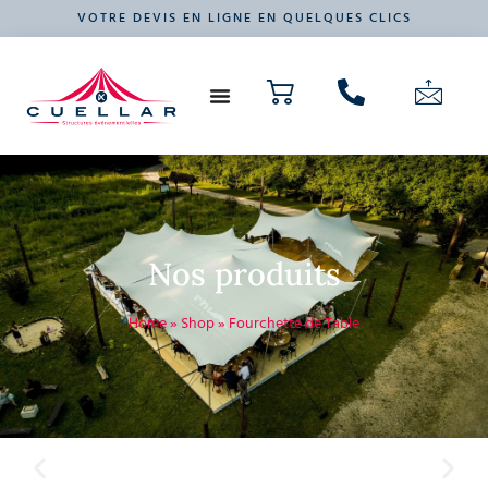
VOTRE DEVIS EN LIGNE EN QUELQUES CLICS
NOS PRODUITS
VOTRE ÉVÉNEMENT
Nos produits
Home
»
Shop
»
Fourchette de Table