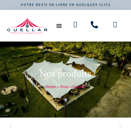
VOTRE DEVIS EN LIGNE EN QUELQUES CLICS
NOS PRODUITS
VOTRE ÉVÉNEMENT
Nos produits
Home
»
Shop
»
Garden