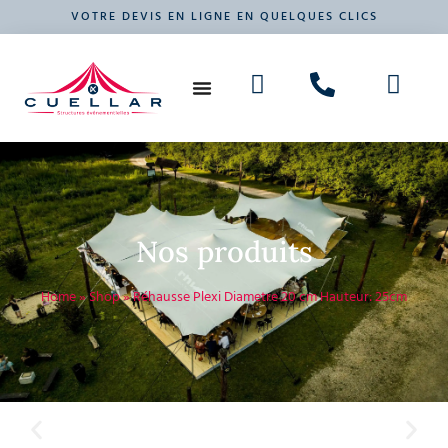
VOTRE DEVIS EN LIGNE EN QUELQUES CLICS
NOS PRODUITS
VOTRE ÉVÉNEMENT
Nos produits
Home
»
Shop
»
Réhausse Plexi Diametre 20 cm Hauteur: 25cm