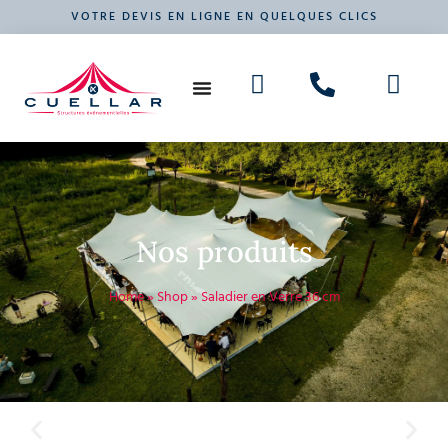
VOTRE DEVIS EN LIGNE EN QUELQUES CLICS
NOS PRODUITS
VOTRE ÉVÉNEMENT
Nos produits
Home
»
Shop
»
Saladier en Verre 36 cm