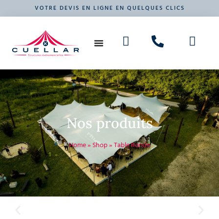
VOTRE DEVIS EN LIGNE EN QUELQUES CLICS
NOS PRODUITS
VOTRE ÉVÉNEMENT
Nos produits
Home
»
Shop
»
Table Ronde