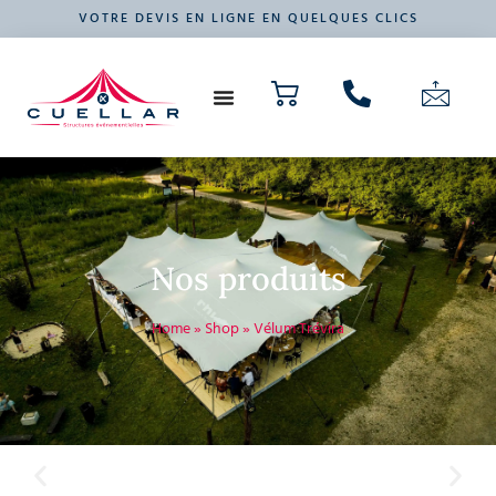
VOTRE DEVIS EN LIGNE EN QUELQUES CLICS
NOS PRODUITS
VOTRE ÉVÉNEMENT
Nos produits
Home
»
Shop
»
Vélum Trévira