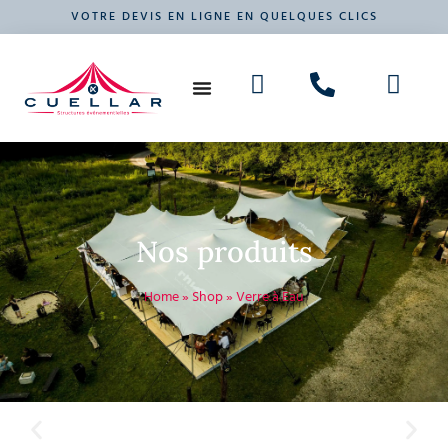
VOTRE DEVIS EN LIGNE EN QUELQUES CLICS
NOS PRODUITS
VOTRE ÉVÉNEMENT
Nos produits
Home
»
Shop
»
Verre à Eau