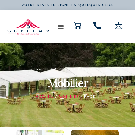
VOTRE DEVIS EN LIGNE EN QUELQUES CLICS
NOS PRODUITS
VOTRE ÉVÉNEMENT
NOTRE CATALOGUE PRODUITS
Mobilier
ACCUEIL
/
MOBILIER
/ PAGE 4