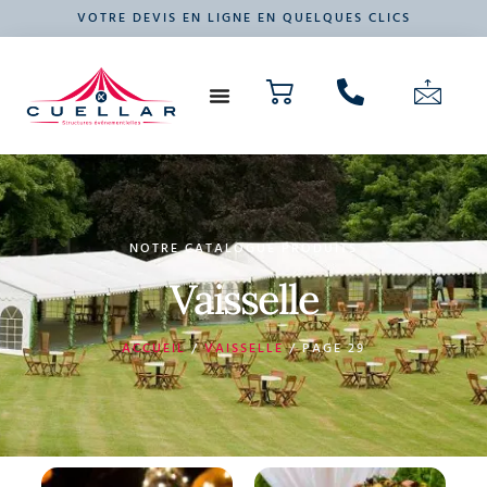
VOTRE DEVIS EN LIGNE EN QUELQUES CLICS
NOS PRODUITS
VOTRE ÉVÉNEMENT
NOTRE CATALOGUE PRODUITS
Vaisselle
ACCUEIL
/
VAISSELLE
/ PAGE 29