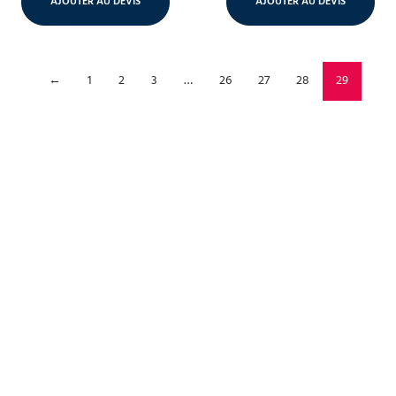
AJOUTER AU DEVIS
AJOUTER AU DEVIS
←
1
2
3
…
26
27
28
29
Chapiteaux & tentes
Des structures adaptées à tous vos besoins
DÉCOUVRIR