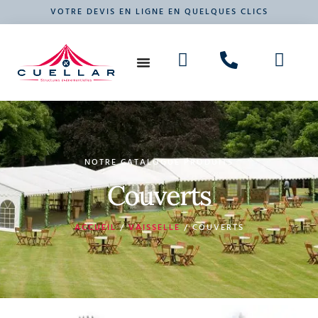
VOTRE DEVIS EN LIGNE EN QUELQUES CLICS
NOS PRODUITS
VOTRE ÉVÉNEMENT
NOTRE CATALOGUE PRODUITS
Couverts
ACCUEIL
/
VAISSELLE
/ COUVERTS