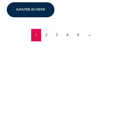
AJOUTER AU DEVIS
1
2
3
4
5
→
Chapiteaux & tentes
Des structures adaptées à tous vos besoins
DÉCOUVRIR