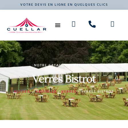
VOTRE DEVIS EN LIGNE EN QUELQUES CLICS
NOS PRODUITS
VOTRE ÉVÉNEMENT
NOTRE CATALOGUE PRODUITS
Verres Bistrot
ACCUEIL
/
VAISSELLE
/
VERRES
/ VERRES BISTROT