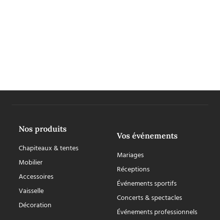
Contactez nous dès maintenant ou demandez votre
devis en ligne
CONTACT
Nos produits
Vos événements
Chapiteaux & tentes
Mariages
Mobilier
Réceptions
Accessoires
Événements sportifs
Vaisselle
Concerts & spectacles
Décoration
Événements professionnels