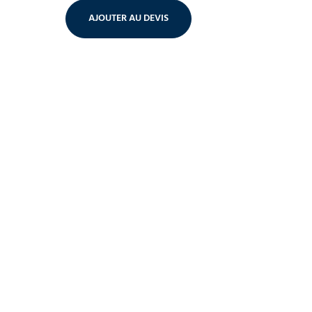
AJOUTER AU DEVIS
Chapiteaux
Mobilier
& tentes
Tables, chaises, et 
encore pour votre
Des structures