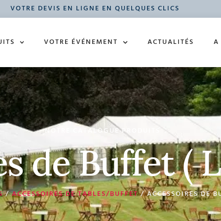
VOTRE DEVIS EN LIGNE EN QUELQUES CLICS
UITS
VOTRE ÉVÉNEMENT
ACTUALITÉS
A
NOTRE CATALOGUE PRODUITS
s de Buffet ( L
S
/
ACCESSOIRES DE TABLES/BUFFET
/ ACCESSOIRES DE BU