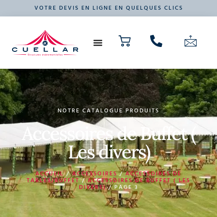
VOTRE DEVIS EN LIGNE EN QUELQUES CLICS
NOS PRODUITS
VOTRE ÉVÉNEMENT
NOTRE CATALOGUE PRODUITS
Accessoires de Buffet (
Les divers)
ACCUEIL
/
ACCESSOIRES
/
ACCESSOIRES DE
TABLES/BUFFET
/
ACCESSOIRES DE BUFFET ( LES
DIVERS)
/ PAGE 3